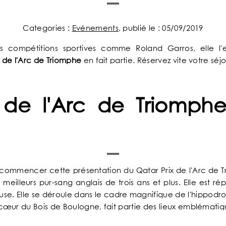
Categories :
Evénements
, publié le : 05/09/2019
s compétitions sportives comme Roland Garros, elle l'e
x de l'Arc de Triomphe
en fait partie. Réservez vite votre séj
 de l'Arc de Triomph
AC
ommencer cette présentation du Qatar Prix de l'Arc de Tri
The Chess Hôtel s
Un concent
La répons
Ambian
Les no
Bienv
Idéal
Mei
U
eilleurs pur-sang anglais de trois ans et plus. Elle est ré
igieuse. Elle se déroule dans le cadre magnifique de l'hi
œur du Bois de Boulogne, fait partie des lieux emblématiqu