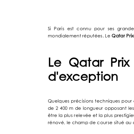
ACCUEIL
Si Paris est connu pour ses grande
mondialement réputées. Le
Qatar Pri
NOTRE UNIVERS
NOS SERVICES
Le Qatar Prix
d'exception
NOS CHAMBRES & SUITES
OFFRES EXCLUSIVES
Quelques précisions techniques pour c
de 2 400 m de longueur opposant les m
NOS ENGAGEMENTS
être la plus relevée et la plus prest
rénové, le champ de course situé au c
GALERIE PHOTOS