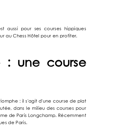
st aussi pour ses courses hippiques
our au Chess Hôtel pour en profiter.
e : une course
TUALITÉS
omphe : il s'agit d'une course de plat
'engage en faveur de l'écologie
ré de style et de confort
e à toutes vos questions
ce cosy et reposante
uveautés du moment
enue au Chess Hôtel
 pour découvrir Paris
lleur tarif garanti
ne large gamme
Chic et arty
putée, dans le milieu des courses pour
ppodrome de Paris Longchamp. Récemment
es de Paris.
DÉCOUVRIR