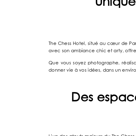
unique
The Chess Hotel, situé au cœur de Paris
ACCUEIL
avec son ambiance chic et arty, offre
NOTRE UNIVERS
Que vous soyez photographe, réalis
donner vie à vos idées, dans un envir
NOS SERVICES
Des espace
NOS CHAMBRES & SUITES
OFFRES EXCLUSIVES