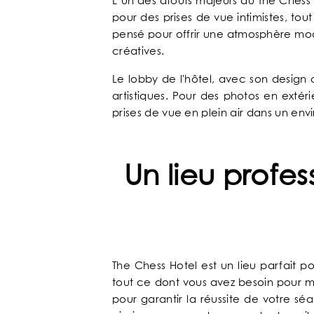
NOS ENGAGEMENTS
L’un des atouts majeurs du The Chess 
pour des prises de vue intimistes, to
pensé pour offrir une atmosphère mode
GALERIE PHOTOS
créatives.
Le lobby de l'hôtel, avec son design
SITUATION
artistiques. Pour des photos en extér
prises de vue en plein air dans un en
ACTUALITÉS
FAQ
Un lieu profes
The Chess Hotel est un lieu parfait 
tout ce dont vous avez besoin pour me
pour garantir la réussite de votre s