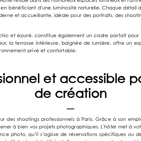
Hotel réside dans ses nombreux espaces lumineux et raffiné
ut en bénéficiant d'une luminosité naturelle. Chaque détai
rne et accueillante, idéale pour des portraits, des shoot
 chic et épuré, constitue également un cadre parfait pou
ieur, la terrasse intérieure, baignée de lumière, offre un e
vironnement privé et confortable.
sionnel et accessible p
de création
pour des shootings professionnels à Paris. Grâce à son em
ner à bien vos projets photographiques. L'hôtel met à votr
éance photo, qu’il s’agisse de réservations spécifiques o