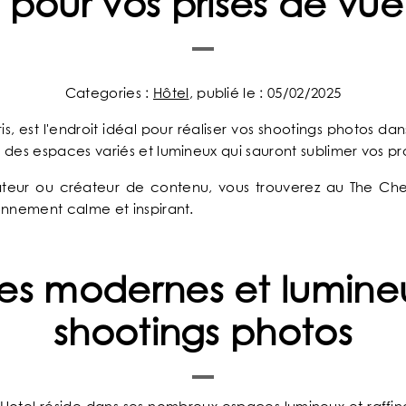
 pour vos prises de vue 
Categories :
Hôtel
, publié le : 05/02/2025
, est l'endroit idéal pour réaliser vos shootings photos dan
 des espaces variés et lumineux qui sauront sublimer vos pr
ateur ou créateur de contenu, vous trouverez au The Che
onnement calme et inspirant.
s modernes et lumine
AC
shootings photos
The Chess Hôtel s
Un concent
La répons
Ambian
Les no
Bienv
Idéal
Mei
U