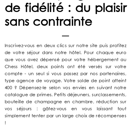
de fidélité : du plaisir
sans contrainte
Inscrivez-vous en deux clics sur notre site puis profitez
de votre séjour dans notre hôtel. Pour chaque euro
ACCUEIL
que vous avez dépensé pour votre hébergement au
Chess Hôtel, deux points ont été versés sur votre
compte - un seul si vous passez par nos partenaires,
NOTRE UNIVERS
type agence de voyage. Votre solde de point atteint
400 ? Dépensez-le selon vos envies en suivant notre
NOS SERVICES
catalogue de primes. Petits déjeuners, surclassements,
bouteille de champagne en chambre, réduction sur
vos séjours : gâtez-vous en vous laissant tout
NOS CHAMBRES & SUITES
simplement tenter par un large choix de récompenses
!
OFFRES EXCLUSIVES