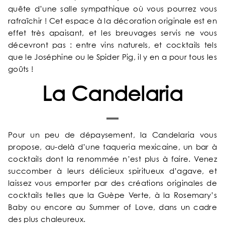
quête d’une salle sympathique où vous pourrez vous
NOS ENGAGEMENTS
rafraîchir ! Cet espace à la décoration originale est en
effet très apaisant, et les breuvages servis ne vous
GALERIE PHOTOS
décevront pas : entre vins naturels, et cocktails tels
que le Joséphine ou le Spider Pig, il y en a pour tous les
goûts !
SITUATION
La Candelaria
ACTUALITÉS
FAQ
Pour un peu de dépaysement, la Candelaria vous
propose, au-delà d’une taqueria mexicaine, un bar à
cocktails dont la renommée n’est plus à faire. Venez
succomber à leurs délicieux spiritueux d’agave, et
laissez vous emporter par des créations originales de
cocktails telles que la Guèpe Verte, à la Rosemary’s
Baby ou encore au Summer of Love, dans un cadre
des plus chaleureux.