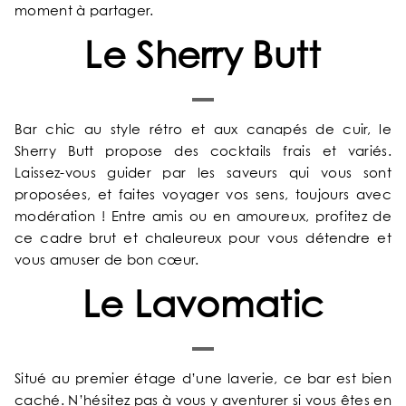
moment à partager.
Le Sherry Butt
Bar chic au style rétro et aux canapés de cuir, le
Sherry Butt propose des cocktails frais et variés.
ACCUEIL
Laissez-vous guider par les saveurs qui vous sont
proposées, et faites voyager vos sens, toujours avec
NOTRE UNIVERS
modération ! Entre amis ou en amoureux, profitez de
ce cadre brut et chaleureux pour vous détendre et
vous amuser de bon cœur.
NOS SERVICES
Le Lavomatic
NOS CHAMBRES & SUITES
OFFRES EXCLUSIVES
Situé au premier étage d’une laverie, ce bar est bien
caché. N’hésitez pas à vous y aventurer si vous êtes en