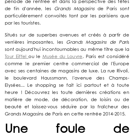
période de rentrée et dans la perspective des fêtes
de fin d'année, les
Grands Magasins
de Paris sont
particulièrement convoités tant par les parisiens que
par les touristes.
Situés sur de superbes avenues et créés à partir de
verrières imposantes, les
Grands Magasins de Pari
s
sont aujourd'hui incontournables au même titre que la
Tour Eiffel
ou le
Musée du Louvre
. Paris est considéré
comme le premier centre commercial de l'Europe
avec ses centaines de magasins de luxe. La rue Rivoli,
le boulevard Haussmann, l'avenue des Champs-
ACCUEIL
Elysées... Le shopping se fait ici partout et à toute
heure ! Découvrez les toute dernières créations en
NOTRE UNIVERS
matière de mode, de décoration, de loisirs ou de
beauté et laissez-vous séduire par la fraîcheur des
Grands Magasins de Paris en cette rentrée 2014-2015.
NOS SERVICES
Une foule de